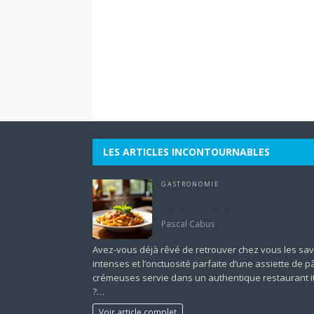
LES ARTICLES INCONTOURNABLES
GASTRONOMIE
Recette de pâtes crémeuses façon
restaurant italien
Pascal Cabus
Avez-vous déjà rêvé de retrouver chez vous les sa
intenses et l’onctuosité parfaite d’une assiette de p
crémeuses servie dans un authentique restaurant i
?…
Voir article complet