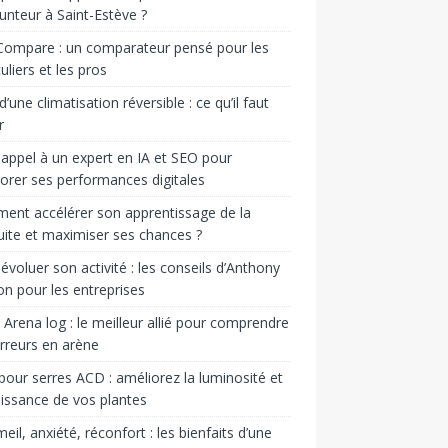
nteur à Saint-Estève ?
Compare : un comparateur pensé pour les
culiers et les pros
d’une climatisation réversible : ce qu’il faut
r
 appel à un expert en IA et SEO pour
orer ses performances digitales
nt accélérer son apprentissage de la
ite et maximiser ses chances ?
 évoluer son activité : les conseils d’Anthony
n pour les entreprises
rena log : le meilleur allié pour comprendre
rreurs en arène
 pour serres ACD : améliorez la luminosité et
oissance de vos plantes
il, anxiété, réconfort : les bienfaits d’une