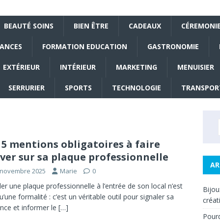
BEAUTÉ SOINS
BIEN ÊTRE
CADEAUX
CÉREMONI
NANCES
FORMATION EDUCATION
GASTRONOMIE
EXTÉRIEUR
INTÉRIEUR
MARKETING
MENUISIER
SERRURIER
SPORTS
TECHNOLOGIE
TRANSPOR
 5 mentions obligatoires à faire
ver sur sa plaque professionnelle
AR
 novembre 2025
Marie
0
ller une plaque professionnelle à l’entrée de son local n’est
Bijou
u’une formalité : c’est un véritable outil pour signaler sa
créat
nce et informer le
[…]
Pourq