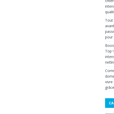
critè
inten
qualit
Tout 
avant
passi
pour 
Boost
Top !
inten
netli
Comm
domes
vivre
grâce
CA