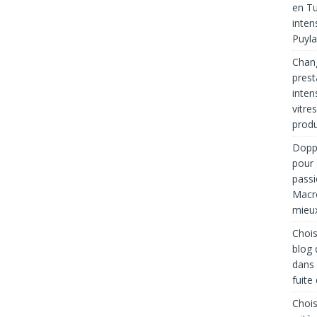
en Tu
inten
Puyla
Chang
prest
inten
vitre
produ
Doppl
pour 
passi
Macro
mieux
Chois
blog 
dans
fuite
Chois