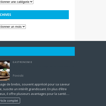
CHIVES
GASTRONOMIE
Les bienfaits du fromage de brebis pour la
santé
Povoski
mage de brebis, souvent apprécié pour sa saveur
te, suscite un intérêt grandissant. En plus d’être
ux, il offre plusieurs avantages pour la santé.…
rticle complet