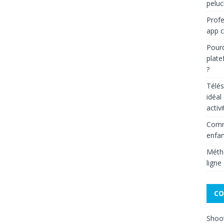
peluc
Profe
app c
Pourq
plate
?
Télés
idéal
activi
Comme
enfan
Métho
ligne
CO
Shoot