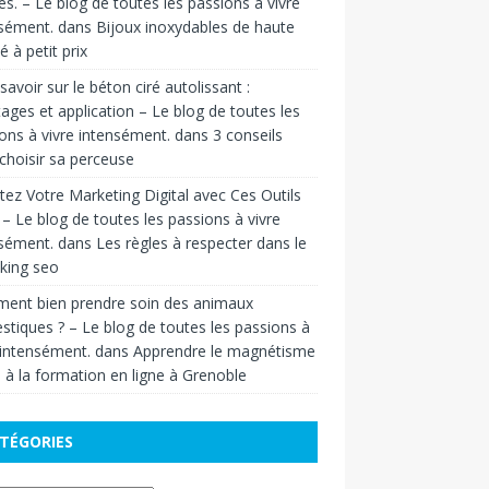
res. – Le blog de toutes les passions à vivre
sément.
dans
Bijoux inoxydables de haute
é à petit prix
savoir sur le béton ciré autolissant :
ages et application – Le blog de toutes les
ons à vivre intensément.
dans
3 conseils
choisir sa perceuse
ez Votre Marketing Digital avec Ces Outils
 – Le blog de toutes les passions à vivre
sément.
dans
Les règles à respecter dans le
nking seo
ent bien prendre soin des animaux
tiques ? – Le blog de toutes les passions à
 intensément.
dans
Apprendre le magnétisme
 à la formation en ligne à Grenoble
TÉGORIES