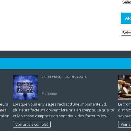
AR
ENTREPRISE
,
TECHNOLOGIE
Conseils pour acheter une imprimante 3d
et utiliser la résine 3D
Marianne
veurs
Lorsque vous envisagez l’achat d’une imprimante 3d,
Le fro
âtes
plusieurs facteurs doivent être pris en compte. La qualité
distinc
talien
et la vitesse d’impression sont deux des facteurs les…
savoure
Voir article complet
Voir a