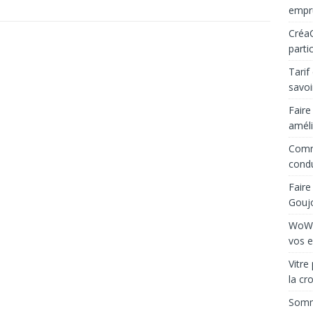
empru
Créa
parti
Tarif 
savoi
Faire
améli
Comme
condu
Faire
Goujo
WoW A
vos e
Vitre
la cr
Somme