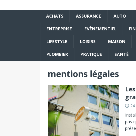
ACHATS
ASSURANCE
AUTO
ENTREPRISE
EVÈNEMENTIEL
FI
LIFESTYLE
LOISIRS
MAISON
PLOMBIER
PRATIQUE
SANTÉ
mentions légales
Les
gra
24
Insta
pas q
prése