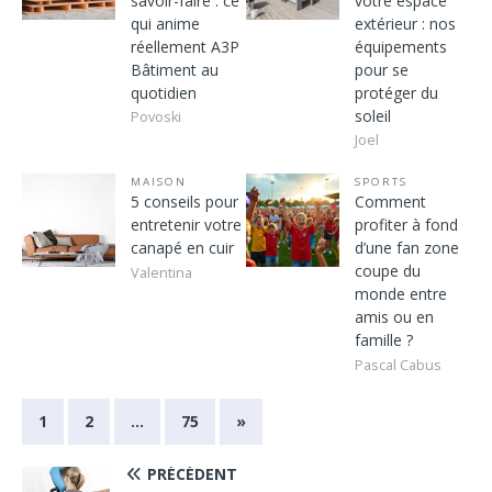
savoir-faire : ce
votre espace
qui anime
extérieur : nos
réellement A3P
équipements
Bâtiment au
pour se
quotidien
protéger du
soleil
Povoski
Joel
MAISON
SPORTS
5 conseils pour
Comment
entretenir votre
profiter à fond
canapé en cuir
d’une fan zone
coupe du
Valentina
monde entre
amis ou en
famille ?
Pascal Cabus
1
2
…
75
»
PRÉCÉDENT