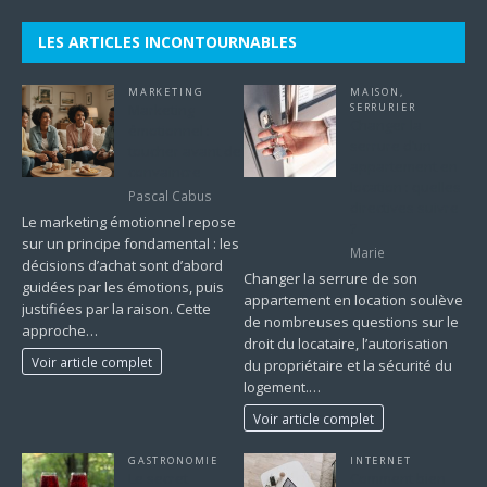
LES ARTICLES INCONTOURNABLES
MARKETING
MAISON
,
Marketing
SERRURIER
Changer la
émotionnel :
serrure d’un
toucher avant de
appartement en
convaincre
location : quelles
Pascal Cabus
directives suivre
Le marketing émotionnel repose
?
sur un principe fondamental : les
Marie
décisions d’achat sont d’abord
Changer la serrure de son
guidées par les émotions, puis
appartement en location soulève
justifiées par la raison. Cette
de nombreuses questions sur le
approche…
droit du locataire, l’autorisation
Voir article complet
du propriétaire et la sécurité du
logement.…
Voir article complet
GASTRONOMIE
INTERNET
Le secret
Comment bien