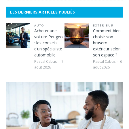
LES DERNIERS ARTICLES PUBLIÉS
AUTO
EXTÉRIEUR
Acheter une
Comment bien
voiture Peugeot
choisir son
: les conseils
brasero
d’un spécialiste
extérieur selon
automobile
son espace ?
Pascal Cabus
7
Pascal Cabus
6
août 2026
août 2026