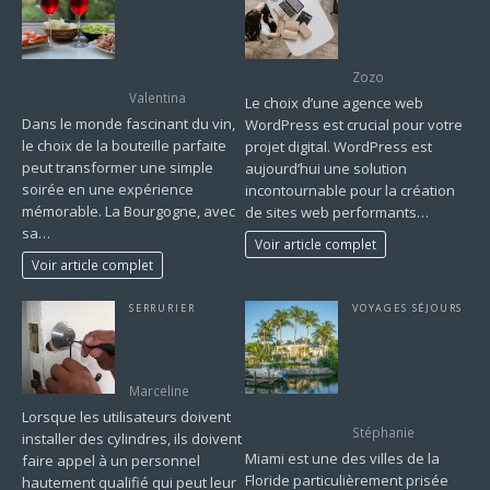
derrière
choisir une
l’élégance des
agence web
vins de Gevrey-
WordPress ?
Chambertin
Zozo
Valentina
Le choix d’une agence web
Dans le monde fascinant du vin,
WordPress est crucial pour votre
le choix de la bouteille parfaite
projet digital. WordPress est
peut transformer une simple
aujourd’hui une solution
soirée en une expérience
incontournable pour la création
mémorable. La Bourgogne, avec
de sites web performants…
sa…
Voir article complet
Voir article complet
SERRURIER
VOYAGES SÉJOURS
Remplacement
Partir en
cylindres de
vacances avec
serrure
les enfants à
Miami : les
Marceline
activités à faire
Lorsque les utilisateurs doivent
Stéphanie
installer des cylindres, ils doivent
Miami est une des villes de la
faire appel à un personnel
Floride particulièrement prisée
hautement qualifié qui peut leur