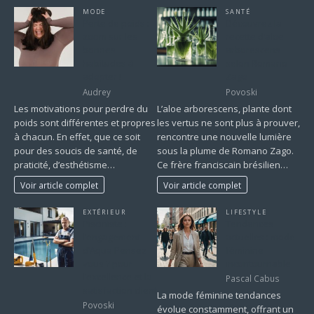
MODE
SANTÉ
Perte de poids :
Découvrez la
zoom sur les
recette d’aloe
bonnes
arborescens
habitudes à
selon Romano
adopter !
Zago
Audrey
Povoski
Les motivations pour perdre du
L’aloe arborescens, plante dont
poids sont différentes et propres
les vertus ne sont plus à prouver,
à chacun. En effet, que ce soit
rencontre une nouvelle lumière
pour des soucis de santé, de
sous la plume de Romano Zago.
praticité, d’esthétisme…
Ce frère franciscain brésilien…
Voir article complet
Voir article complet
EXTÉRIEUR
LIFESTYLE
Pisciniste :
Tendances
l’engagement
actuelles : mode
d’Aqua Pensez
féminine
vous ? pour
incontournable
l’excellence et la
Pascal Cabus
satisfaction client
La mode féminine tendances
Povoski
évolue constamment, offrant un