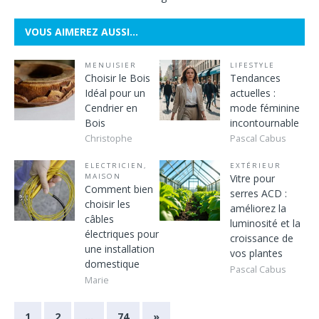
VOUS AIMEREZ AUSSI…
MENUISIER
LIFESTYLE
Choisir le Bois
Tendances
Idéal pour un
actuelles :
Cendrier en
mode féminine
Bois
incontournable
Christophe
Pascal Cabus
ELECTRICIEN
,
EXTÉRIEUR
MAISON
Vitre pour
Comment bien
serres ACD :
choisir les
améliorez la
câbles
luminosité et la
électriques pour
croissance de
une installation
vos plantes
domestique
Pascal Cabus
Marie
1
2
…
74
»