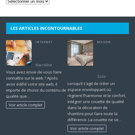
LES ARTICLES INCONTOURNABLES
INTERNET
MAISON
Comment se
Harmonie et
faire connaître
confort : intégrer
sur internet?
la couette dans
le design de
Marceline
votre chambre
Vous avez envie de vous faire
Zozo
connaître sur le web ? Après
Lorsqu’il s’agit de créer un
avoir édifié votre site web, il
espace enveloppant où
importe de choisir du contenu de
règnent l’harmonie et le confort,
qualité que…
intégrer une couette de qualité
Voir article complet
dans la décoration de
chambre peut faire toute la
différence. La couette ne se…
Voir article complet