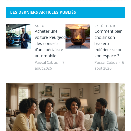
LES DERNIERS ARTICLES PUBLIÉS
AUTO
EXTÉRIEUR
Acheter une
Comment bien
voiture Peugeot
choisir son
: les conseils
brasero
d’un spécialiste
extérieur selon
automobile
son espace ?
Pascal Cabus
7
Pascal Cabus
6
août 2026
août 2026