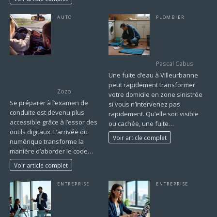
AUTO
PLOMBIER
Examen de
Comment réagir
conduite : les
face à une fuite
meilleurs
d’eau à
supports digitaux
Villeurbanne ?
pour une
Pascal Cabus
préparation
Une fuite d’eau à Villeurbanne
optimale
peut rapidement transformer
Zozo
votre domicile en zone sinistrée
Se préparer à l’examen de
si vous n’intervenez pas
conduite est devenu plus
rapidement. Qu’elle soit visible
accessible grâce à l’essor des
ou cachée, une fuite…
outils digitaux. L’arrivée du
Voir article complet
numérique transforme la
manière d’aborder le code…
Voir article complet
ENTREPRISE
ENTREPRISE
Faire évoluer son
Télésecrétariat
activité : les
externalisé :
conseils
trouver le