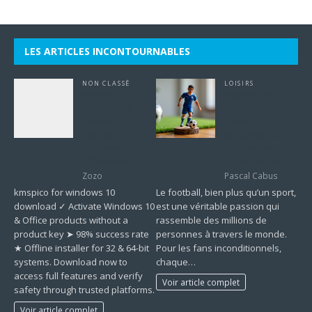
LES ARTICLES INCONTOURNABLES
NON CLASSÉ
LOISIRS
kmspico for
Figurine foot
windows 10
personnalisé : le
download ✓
cadeau
Activate
tendance pour
Windows 10 &
surprendre un
Office Now
fan de football
Zozo
Pascal Cabus
kmspico for windows 10
Le football, bien plus qu’un sport,
download ✓ Activate Windows 10
est une véritable passion qui
& Office products without a
rassemble des millions de
product key ➤ 98% success rate
personnes à travers le monde.
★ Offline installer for 32 & 64-bit
Pour les fans inconditionnels,
systems. Download now to
chaque…
access full features and verify
Voir article complet
safety through trusted platforms.
Voir article complet