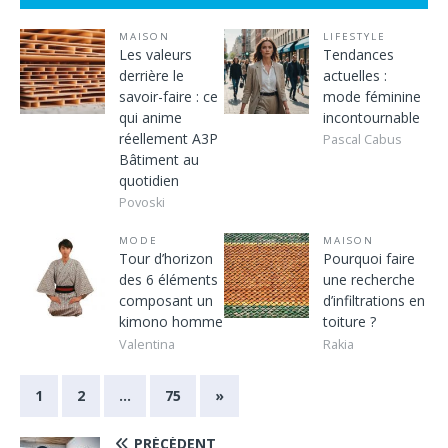
MAISON
LIFESTYLE
Les valeurs
Tendances
derrière le
actuelles :
savoir-faire : ce
mode féminine
qui anime
incontournable
réellement A3P
Pascal Cabus
Bâtiment au
quotidien
Povoski
MODE
MAISON
Tour d’horizon
Pourquoi faire
des 6 éléments
une recherche
composant un
d’infiltrations en
kimono homme
toiture ?
Valentina
Rakia
1
2
…
75
»
PRÉCÉDENT